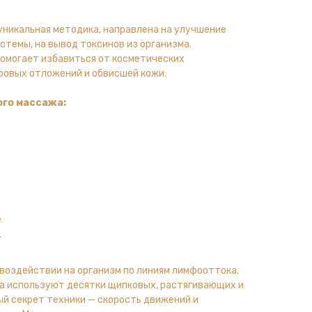
уникальная методика, направлена на улучшение
темы, на вывод токсинов из организма.
омогает избавиться от косметических
ровых отложений и обвисшей кожи.
го массажа:
е
.
воздействии на организм по линиям лимфооттока.
а используют десятки щипковых, растягивающих и
й секрет техники — скорость движений и