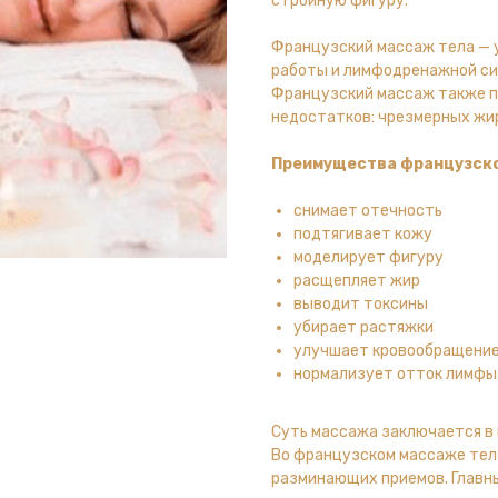
стройную фигуру.
Французский массаж тела — 
работы и лимфодренажной сис
Французский массаж также п
недостатков: чрезмерных жи
Преимущества французско
снимает отечность
подтягивает кожу
моделирует фигуру
расщепляет жир
выводит токсины
убирает растяжки
улучшает кровообращени
нормализует отток лимфы
Суть массажа заключается в 
Во французском массаже тел
разминающих приемов. Главны